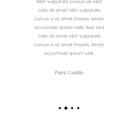
Nibh vulputate cursus uis sed
Nibh vulp
odio sit amet nibh vulputate
odio sit
cursus a sit amet mauris. Morbi
cursus a s
accumsan ipsum velit, duis sed
accumsan 
odio sit amet nibh vulputate
odio sit
cursus a sit amet mauris. Morbi
cursus a s
accumsan ipsum velit.
accum
Patric Castillo
P