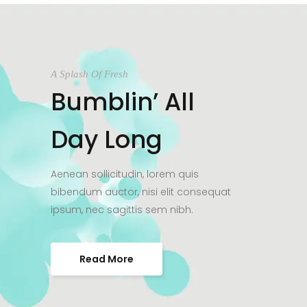
A Splash Of Fresh
Bumblin’ All
Day Long
Aenean sollicitudin, lorem quis
bibendum auctor, nisi elit consequat
ipsum, nec sagittis sem nibh.
Read More