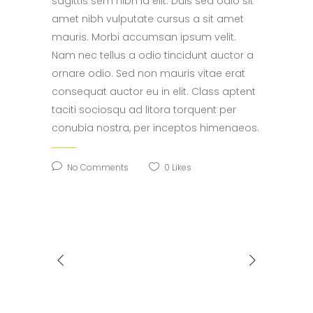
sagittis sem nibh id elit. Duis sed odio sit
amet nibh vulputate cursus a sit amet
mauris. Morbi accumsan ipsum velit.
Nam nec tellus a odio tincidunt auctor a
ornare odio. Sed non mauris vitae erat
consequat auctor eu in elit. Class aptent
taciti sociosqu ad litora torquent per
conubia nostra, per inceptos himenaeos.
No Comments
0
Likes