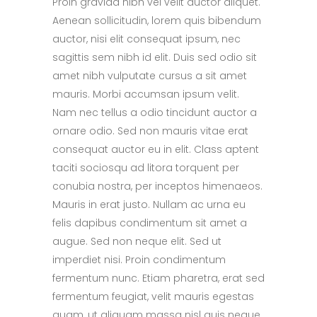
Proin gravida nibh vel velit auctor aliquet.
Aenean sollicitudin, lorem quis bibendum
auctor, nisi elit consequat ipsum, nec
sagittis sem nibh id elit. Duis sed odio sit
amet nibh vulputate cursus a sit amet
mauris. Morbi accumsan ipsum velit.
Nam nec tellus a odio tincidunt auctor a
ornare odio. Sed non mauris vitae erat
consequat auctor eu in elit. Class aptent
taciti sociosqu ad litora torquent per
conubia nostra, per inceptos himenaeos.
Mauris in erat justo. Nullam ac urna eu
felis dapibus condimentum sit amet a
augue. Sed non neque elit. Sed ut
imperdiet nisi. Proin condimentum
fermentum nunc. Etiam pharetra, erat sed
fermentum feugiat, velit mauris egestas
quam, ut aliquam massa nisl quis neque.